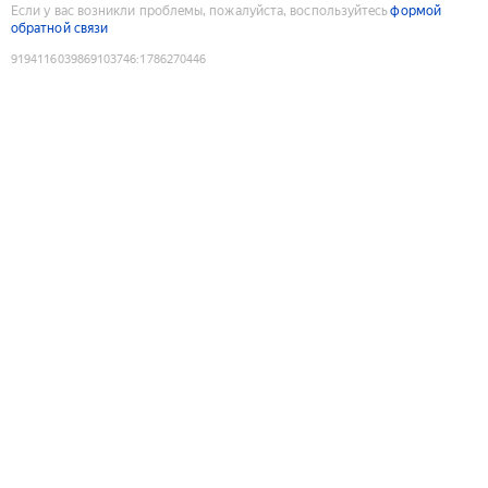
Если у вас возникли проблемы, пожалуйста, воспользуйтесь
формой
обратной связи
9194116039869103746
:
1786270446