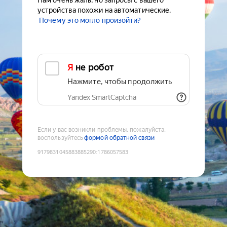
Нам очень жаль, но запросы с вашего
устройства похожи на автоматические.
Почему это могло произойти?
Я не робот
Нажмите, чтобы продолжить
Yandex SmartCaptcha
Если у вас возникли проблемы, пожалуйста,
воспользуйтесь
формой обратной связи
9179831045883885290
:
1786057583