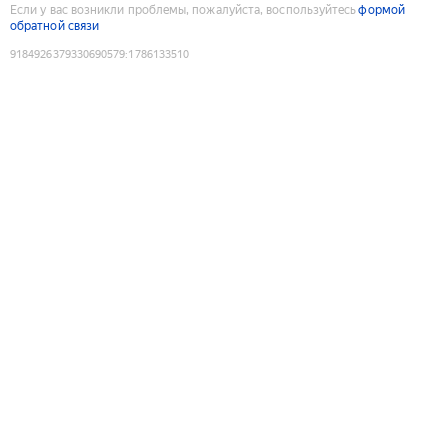
Если у вас возникли проблемы, пожалуйста, воспользуйтесь
формой
обратной связи
9184926379330690579
:
1786133510