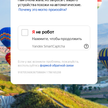
Нам очень жаль, но запросы с вашего
устройства похожи на автоматические.
Почему это могло произойти?
Я не робот
Нажмите, чтобы продолжить
Yandex SmartCaptcha
Если у вас возникли проблемы, пожалуйста,
воспользуйтесь
формой обратной связи
9187053606367586684
:
1786165208