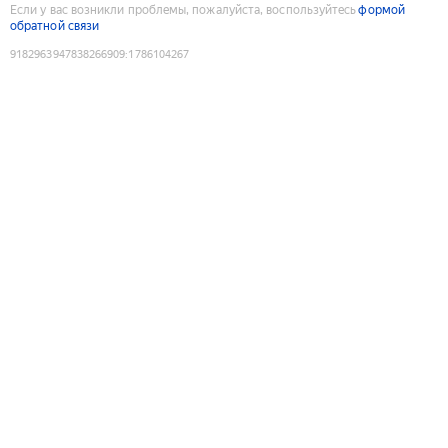
Если у вас возникли проблемы, пожалуйста, воспользуйтесь
формой
обратной связи
9182963947838266909
:
1786104267