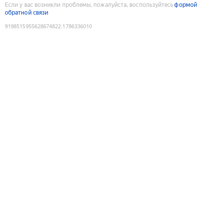
Если у вас возникли проблемы, пожалуйста, воспользуйтесь
формой
обратной связи
9198515955628674822
:
1786336010