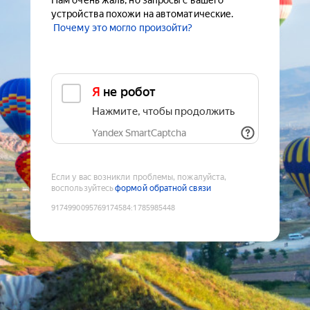
Нам очень жаль, но запросы с вашего
устройства похожи на автоматические.
Почему это могло произойти?
Я не робот
Нажмите, чтобы продолжить
Yandex SmartCaptcha
Если у вас возникли проблемы, пожалуйста,
воспользуйтесь
формой обратной связи
9174990095769174584
:
1785985448