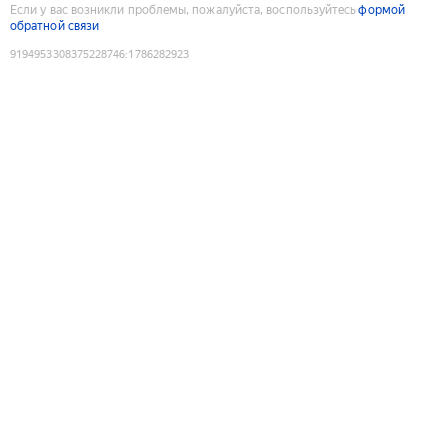
Если у вас возникли проблемы, пожалуйста, воспользуйтесь
формой
обратной связи
9194953308375228746
:
1786282923