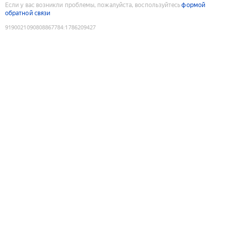
Если у вас возникли проблемы, пожалуйста, воспользуйтесь
формой
обратной связи
9190021090808867784
:
1786209427