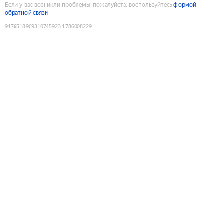
Если у вас возникли проблемы, пожалуйста, воспользуйтесь
формой
обратной связи
9176518909310745923
:
1786008229