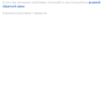
Если у вас возникли проблемы, пожалуйста, воспользуйтесь
формой
обратной связи
9180445812000478009
:
1786066744