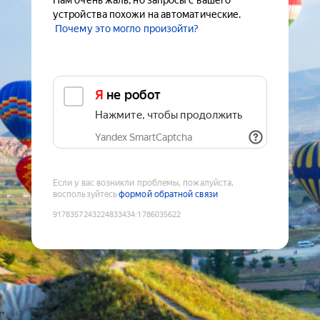
Нам очень жаль, но запросы с вашего
устройства похожи на автоматические.
Почему это могло произойти?
Я не робот
Нажмите, чтобы продолжить
Yandex SmartCaptcha
Если у вас возникли проблемы, пожалуйста,
воспользуйтесь
формой обратной связи
9178357243224833434
:
1786035622