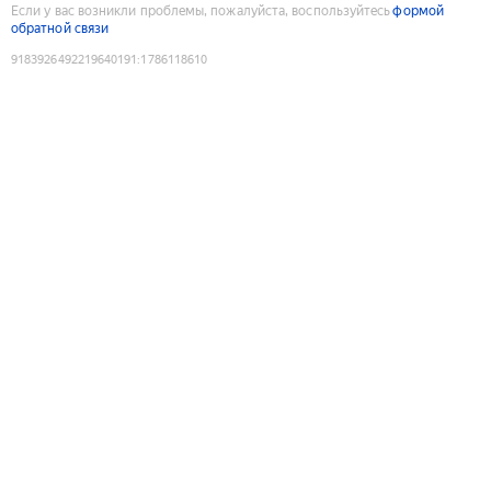
Если у вас возникли проблемы, пожалуйста, воспользуйтесь
формой
обратной связи
9183926492219640191
:
1786118610