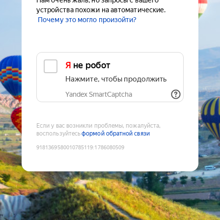
Нам очень жаль, но запросы с вашего
устройства похожи на автоматические.
Почему это могло произойти?
Я не робот
Нажмите, чтобы продолжить
Yandex SmartCaptcha
Если у вас возникли проблемы, пожалуйста,
воспользуйтесь
формой обратной связи
9181369580010785119
:
1786080509