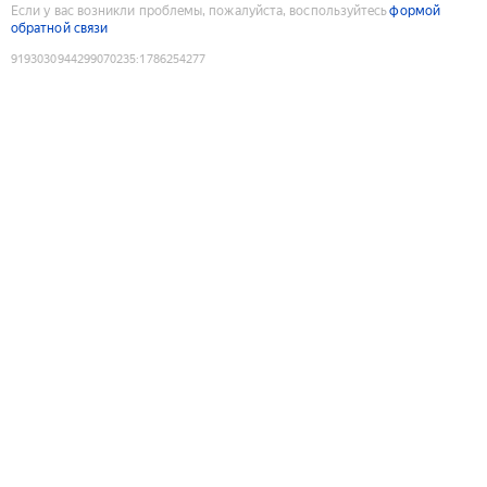
Если у вас возникли проблемы, пожалуйста, воспользуйтесь
формой
обратной связи
9193030944299070235
:
1786254277