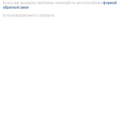
Если у вас возникли проблемы, пожалуйста, воспользуйтесь
формой
обратной связи
9174316869309194415
:
1785975416