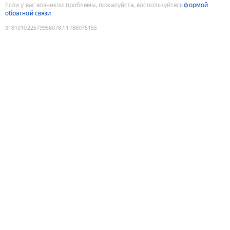
Если у вас возникли проблемы, пожалуйста, воспользуйтесь
формой
обратной связи
9181010225799560787
:
1786075155