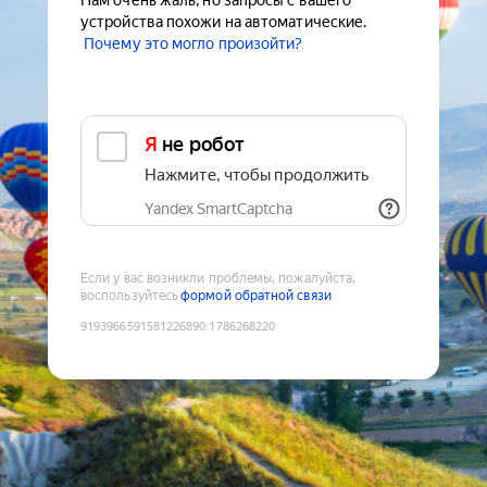
Нам очень жаль, но запросы с вашего
устройства похожи на автоматические.
Почему это могло произойти?
Я не робот
Нажмите, чтобы продолжить
Yandex SmartCaptcha
Если у вас возникли проблемы, пожалуйста,
воспользуйтесь
формой обратной связи
9193966591581226890
:
1786268220