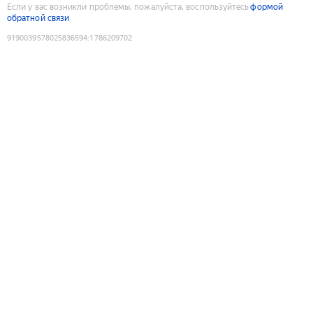
Если у вас возникли проблемы, пожалуйста, воспользуйтесь
формой
обратной связи
9190039578025836594
:
1786209702