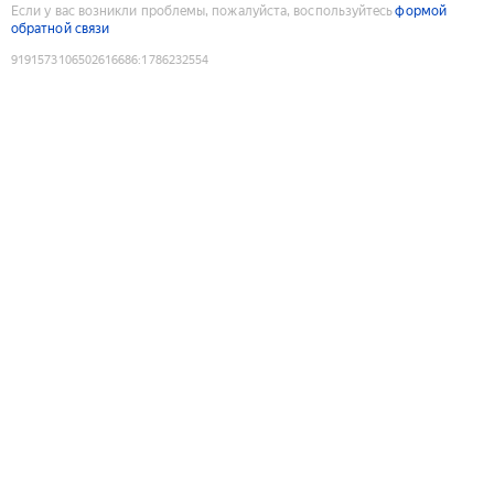
Если у вас возникли проблемы, пожалуйста, воспользуйтесь
формой
обратной связи
9191573106502616686
:
1786232554