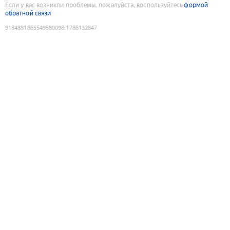
Если у вас возникли проблемы, пожалуйста, воспользуйтесь
формой
обратной связи
9184881865549580098
:
1786132847