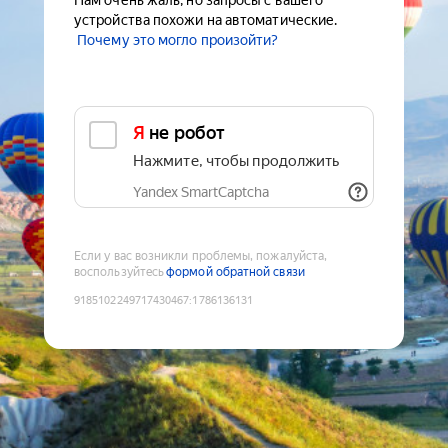
Нам очень жаль, но запросы с вашего
устройства похожи на автоматические.
Почему это могло произойти?
Я не робот
Нажмите, чтобы продолжить
Yandex SmartCaptcha
Если у вас возникли проблемы, пожалуйста,
воспользуйтесь
формой обратной связи
9185102249717430467
:
1786136131