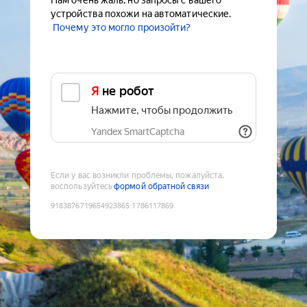
Нам очень жаль, но запросы с вашего
устройства похожи на автоматические.
Почему это могло произойти?
Я не робот
Нажмите, чтобы продолжить
Yandex SmartCaptcha
Если у вас возникли проблемы, пожалуйста,
воспользуйтесь
формой обратной связи
9183876719654923865
:
1786117869