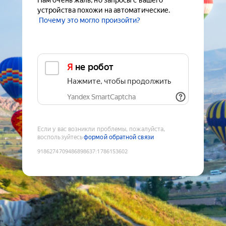
Нам очень жаль, но запросы с вашего
устройства похожи на автоматические.
Почему это могло произойти?
Я не робот
Нажмите, чтобы продолжить
Yandex SmartCaptcha
Если у вас возникли проблемы, пожалуйста,
воспользуйтесь
формой обратной связи
9186274709486898637
:
1786153602