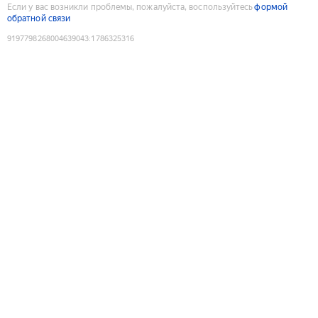
Если у вас возникли проблемы, пожалуйста, воспользуйтесь
формой
обратной связи
9197798268004639043
:
1786325316