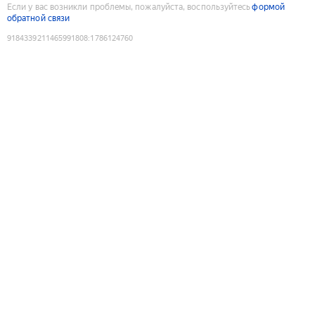
Если у вас возникли проблемы, пожалуйста, воспользуйтесь
формой
обратной связи
9184339211465991808
:
1786124760