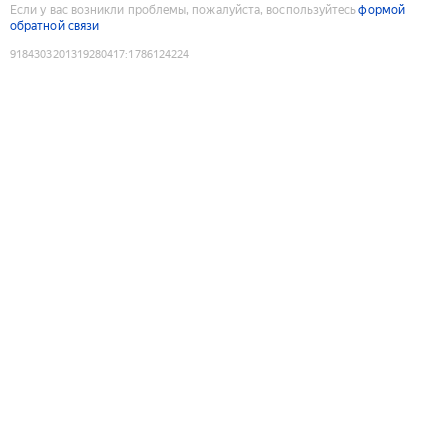
Если у вас возникли проблемы, пожалуйста, воспользуйтесь
формой
обратной связи
9184303201319280417
:
1786124224