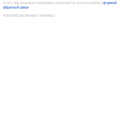
Если у вас возникли проблемы, пожалуйста, воспользуйтесь
формой
обратной связи
9180639632467864886
:
1786069632