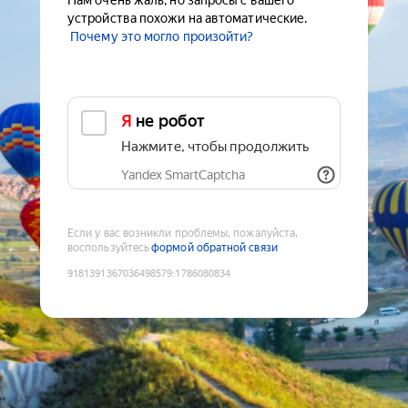
Нам очень жаль, но запросы с вашего
устройства похожи на автоматические.
Почему это могло произойти?
Я не робот
Нажмите, чтобы продолжить
Yandex SmartCaptcha
Если у вас возникли проблемы, пожалуйста,
воспользуйтесь
формой обратной связи
9181391367036498579
:
1786080834