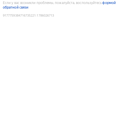
Если у вас возникли проблемы, пожалуйста, воспользуйтесь
формой
обратной связи
9177759384716735221
:
1786026713