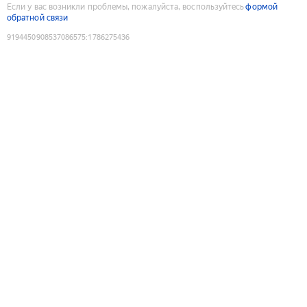
Если у вас возникли проблемы, пожалуйста, воспользуйтесь
формой
обратной связи
9194450908537086575
:
1786275436