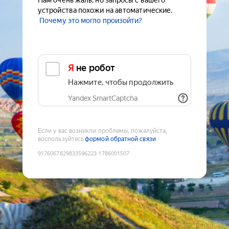
Нам очень жаль, но запросы с вашего
устройства похожи на автоматические.
Почему это могло произойти?
Я не робот
Нажмите, чтобы продолжить
Yandex SmartCaptcha
Если у вас возникли проблемы, пожалуйста,
воспользуйтесь
формой обратной связи
9176067829833596223
:
1786001507