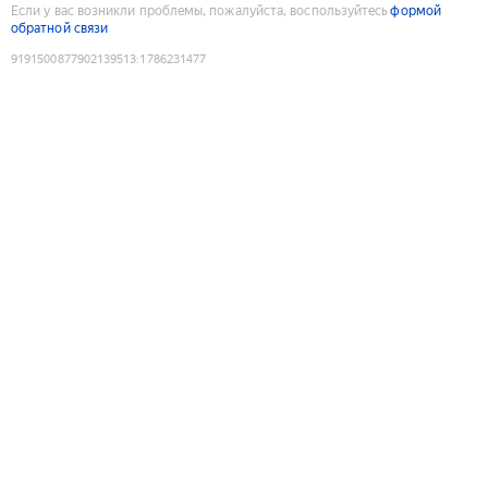
Если у вас возникли проблемы, пожалуйста, воспользуйтесь
формой
обратной связи
9191500877902139513
:
1786231477