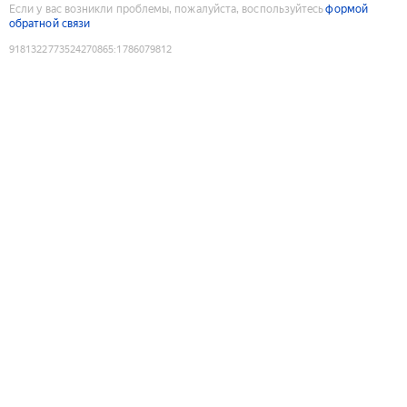
Если у вас возникли проблемы, пожалуйста, воспользуйтесь
формой
обратной связи
9181322773524270865
:
1786079812