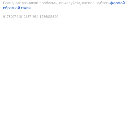
Если у вас возникли проблемы, пожалуйста, воспользуйтесь
формой
обратной связи
9178207418121871931
:
1786033390