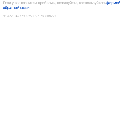
Если у вас возникли проблемы, пожалуйста, воспользуйтесь
формой
обратной связи
9176518477799525595
:
1786008222