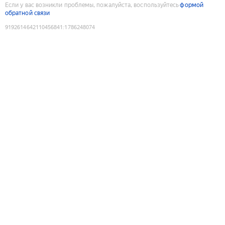
Если у вас возникли проблемы, пожалуйста, воспользуйтесь
формой
обратной связи
9192614642110456841
:
1786248074