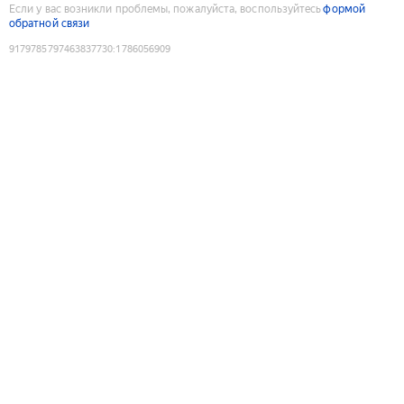
Если у вас возникли проблемы, пожалуйста, воспользуйтесь
формой
обратной связи
9179785797463837730
:
1786056909