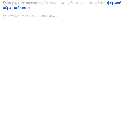
Если у вас возникли проблемы, пожалуйста, воспользуйтесь
формой
обратной связи
9180298205719171959
:
1786064545