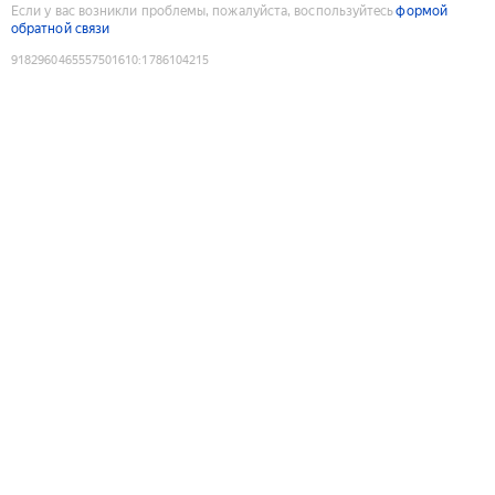
Если у вас возникли проблемы, пожалуйста, воспользуйтесь
формой
обратной связи
9182960465557501610
:
1786104215