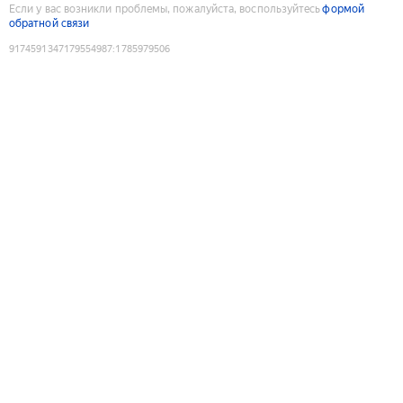
Если у вас возникли проблемы, пожалуйста, воспользуйтесь
формой
обратной связи
9174591347179554987
:
1785979506