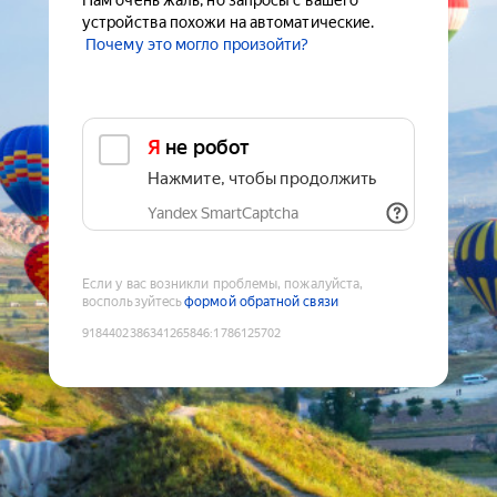
Нам очень жаль, но запросы с вашего
устройства похожи на автоматические.
Почему это могло произойти?
Я не робот
Нажмите, чтобы продолжить
Yandex SmartCaptcha
Если у вас возникли проблемы, пожалуйста,
воспользуйтесь
формой обратной связи
9184402386341265846
:
1786125702