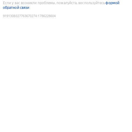
Если у вас возникли проблемы, пожалуйста, воспользуйтесь
формой
обратной связи
9191308027763670274
:
1786228604