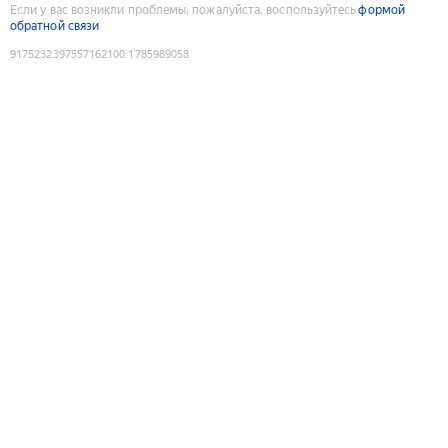
Если у вас возникли проблемы, пожалуйста, воспользуйтесь
формой
обратной связи
9175232397557162100
:
1785989058