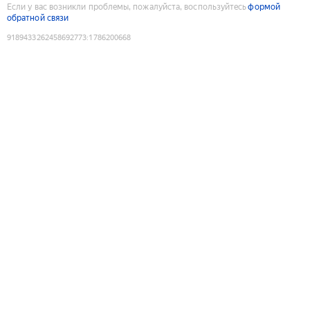
Если у вас возникли проблемы, пожалуйста, воспользуйтесь
формой
обратной связи
9189433262458692773
:
1786200668