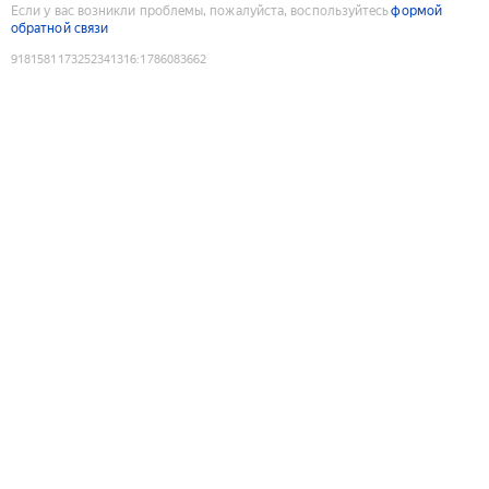
Если у вас возникли проблемы, пожалуйста, воспользуйтесь
формой
обратной связи
9181581173252341316
:
1786083662