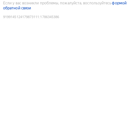
Если у вас возникли проблемы, пожалуйста, воспользуйтесь
формой
обратной связи
9199145124179873111
:
1786345386