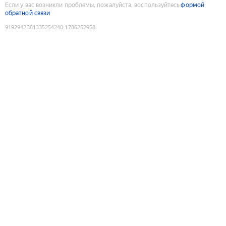
Если у вас возникли проблемы, пожалуйста, воспользуйтесь
формой
обратной связи
9192942381335254240
:
1786252958