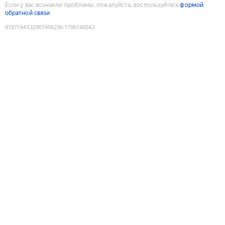
Если у вас возникли проблемы, пожалуйста, воспользуйтесь
формой
обратной связи
9187144532907456236
:
1786166563