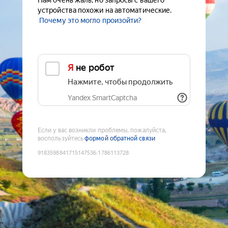
Нам очень жаль, но запросы с вашего
устройства похожи на автоматические.
Почему это могло произойти?
Я не робот
Нажмите, чтобы продолжить
Yandex SmartCaptcha
Если у вас возникли проблемы, пожалуйста,
воспользуйтесь
формой обратной связи
9183598841715147536
:
1786113728